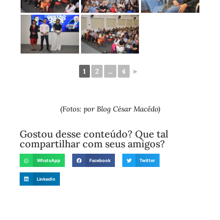
1
2
...
4
►
(Fotos: por Blog César Macêdo)
Gostou desse conteúdo? Que tal
compartilhar com seus amigos?
WhatsApp
Facebook
Twitter
LinkedIn