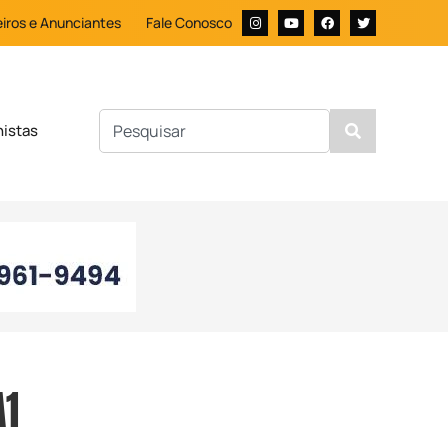
iros e Anunciantes
Fale Conosco
nistas
A1