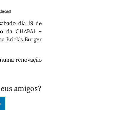
dução)
sábado dia 19 de
tro da CHAPA1 –
na Brick’s Burger
 numa renovação
seus amigos?
n