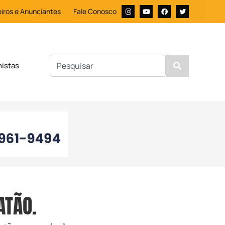
iros e Anunciantes
Fale Conosco
nistas
ATÃO.