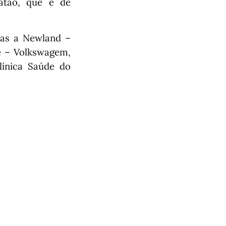
atão, que é de
las a Newland –
e – Volkswagem,
línica Saúde do