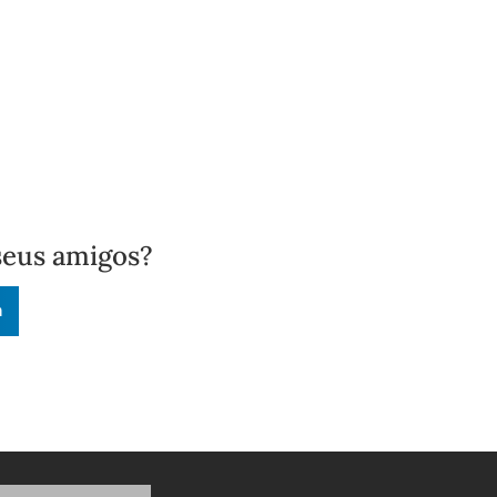
seus amigos?
n