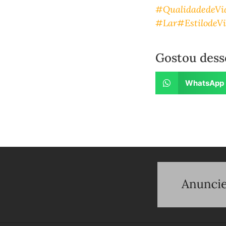
#QualidadedeVi
#Lar
#EstilodeV
Gostou dess
WhatsApp