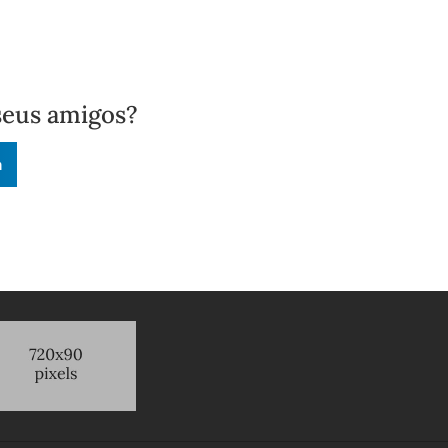
seus amigos?
n