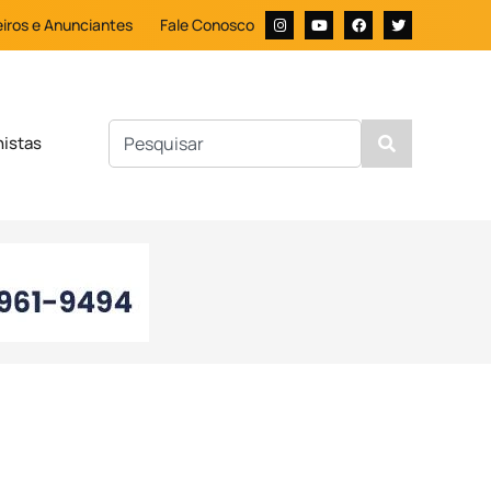
iros e Anunciantes
Fale Conosco
nistas