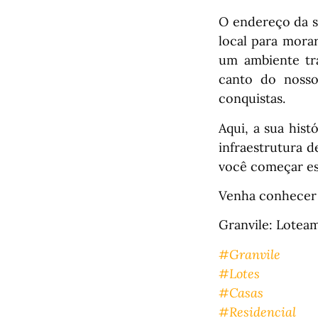
O endereço da s
local para mora
um ambiente tr
canto do nosso
conquistas.
Aqui, a sua his
infraestrutura d
você começar ess
Venha conhecer 
Granvile: Lotea
#Granvile
#Lotes
#Casas
#Residencial