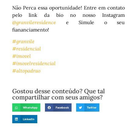
Não Perca essa oportunidade! Entre em contato
pelo link da bio no nosso Instagram
@granvileresidence
e Simule o seu
fiananciamento!
#granvile
#residencial
#imovel
#imovelresidencial
#altopadrao
Gostou desse conteúdo? Que tal
compartilhar com seus amigos?
WhatsApp
Facebook
Twitter
LinkedIn