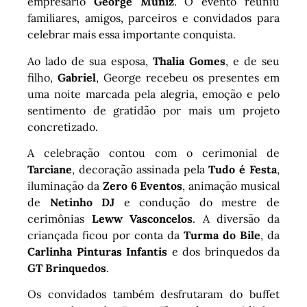
empresário
George Muniz
. O evento reuniu
familiares, amigos, parceiros e convidados para
celebrar mais essa importante conquista.
Ao lado de sua esposa,
Thalia Gomes
, e de seu
filho,
Gabriel
, George recebeu os presentes em
uma noite marcada pela alegria, emoção e pelo
sentimento de gratidão por mais um projeto
concretizado.
A celebração contou com o cerimonial de
Tarciane
, decoração assinada pela
Tudo é Festa
,
iluminação da
Zero 6 Eventos
, animação musical
de
Netinho DJ
e condução do mestre de
cerimônias
Leww Vasconcelos
. A diversão da
criançada ficou por conta da
Turma do Bile
, da
Carlinha Pinturas Infantis
e dos brinquedos da
GT Brinquedos
.
Os convidados também desfrutaram do buffet