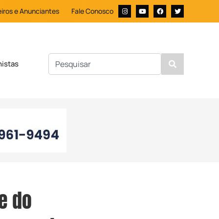
iros e Anunciantes
Fale Conosco
nistas
e do