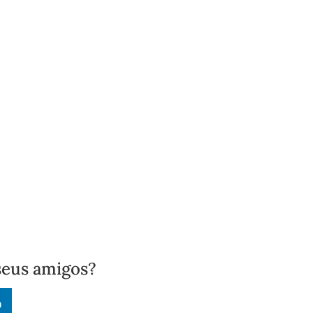
seus amigos?
n