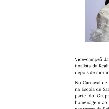
Vice-campeã da
finalista da Rea
depois de morar 
No Carnaval de 
na Escola de Sa
parte do Grup
homenagem ao e
nas terras do Rei