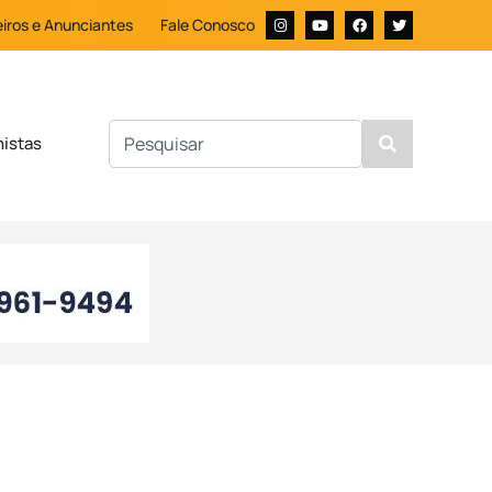
iros e Anunciantes
Fale Conosco
nistas