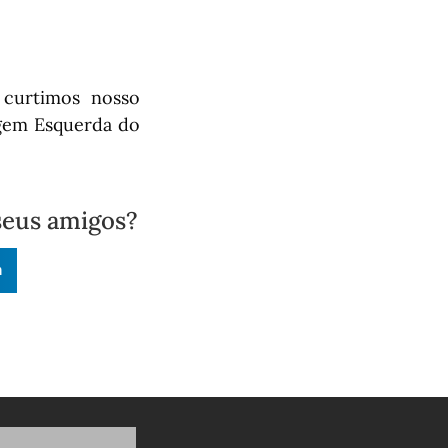
curtimos nosso
rgem Esquerda do
seus amigos?
n