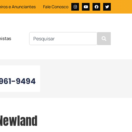
iros e Anunciantes
Fale Conosco
nistas
 Newland