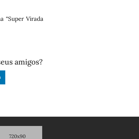
a “Super Virada
seus amigos?
n