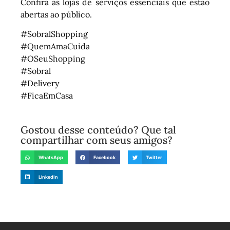
Confira as lojas de serviços essenciais que estão
abertas ao público.
#SobralShopping
#QuemAmaCuida
#OSeuShopping
#Sobral
#Delivery
#FicaEmCasa
Gostou desse conteúdo? Que tal
compartilhar com seus amigos?
WhatsApp
Facebook
Twitter
LinkedIn