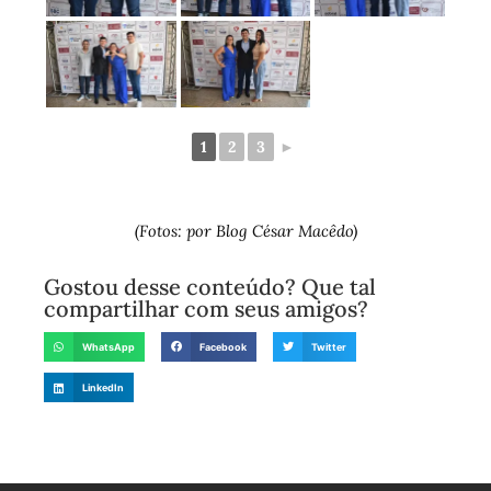
1
2
3
►
(Fotos: por Blog César Macêdo)
Gostou desse conteúdo? Que tal
compartilhar com seus amigos?
WhatsApp
Facebook
Twitter
LinkedIn