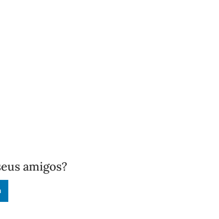
seus amigos?
n