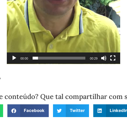
00:00
00:29
o
e conteúdo? Que tal compartilhar com 
Facebook
Twitter
LinkedI