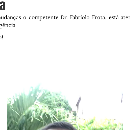
a
udanças o competente Dr. Fabríolo Frota, está at
gência.
o!
Tocador
de
vídeo