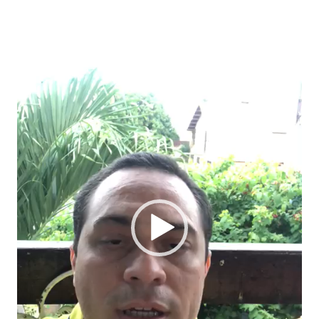
de
vídeo