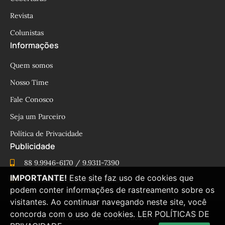
Revista
Colunistas
Informações
Quem somos
Nosso Time
Fale Conosco
Seja um Parceiro
Política de Privacidade
Publicidade
88 9.9946-6170 / 9.9311-7390
IMPORTANTE!
Este site faz uso de cookies que
cesinhamacedo@yahoo.com.br
podem conter informações de rastreamento sobre os
visitantes. Ao continuar navegando neste site, você
concorda com o uso de cookies.
LER POLÍTICAS DE
© Blog César Macêdo 2015 – 2025 Todos os direitos