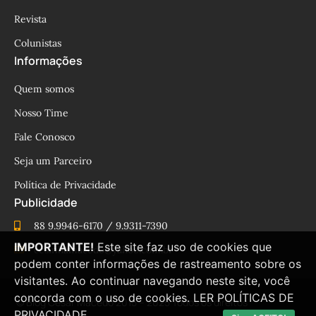
Revista
Colunistas
Informações
Quem somos
Nosso Time
Fale Conosco
Seja um Parceiro
Política de Privacidade
Publicidade
88 9.9946-6170 / 9.9311-7390
IMPORTANTE!
Este site faz uso de cookies que
cesinhamacedo@yahoo.com.br
podem conter informações de rastreamento sobre os
visitantes. Ao continuar navegando neste site, você
concorda com o uso de cookies.
LER POLÍTICAS DE
© Blog César Macêdo 2015 – 2025 Todos os direitos
PRIVACIDADE.