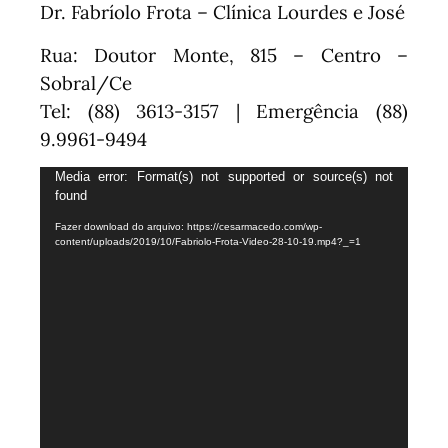
Dr. Fabríolo Frota – Clínica Lourdes e José
Rua: Doutor Monte, 815 – Centro –
Sobral/Ce
Tel: (88) 3613-3157 | Emergência (88)
9.9961-9494
Tocador
Media error: Format(s) not supported or source(s) not
found
de
vídeo
Fazer download do arquivo: https://cesarmacedo.com/wp-
content/uploads/2019/10/Fabriolo-Frota-Video-28-10-19.mp4?_=1