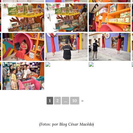
1
2
...
10
►
(Fotos: por Blog César Macêdo)