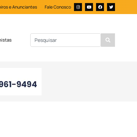
iros e Anunciantes
Fale Conosco
nistas