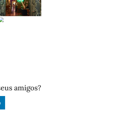
seus amigos?
n