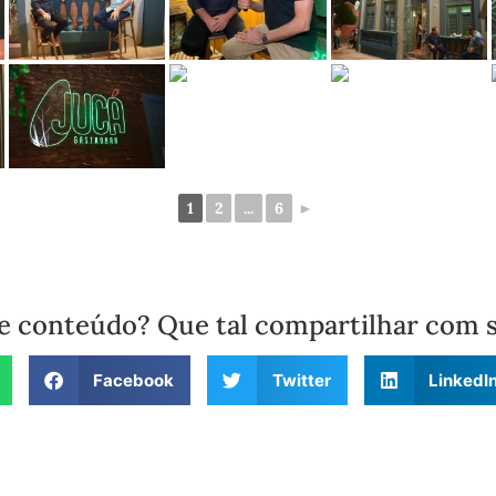
1
2
...
6
►
e conteúdo? Que tal compartilhar com 
Facebook
Twitter
LinkedI