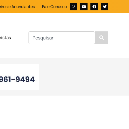
iros e Anunciantes
Fale Conosco
nistas