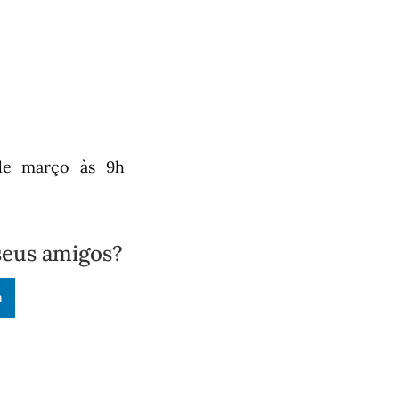
 de março às 9h
seus amigos?
n