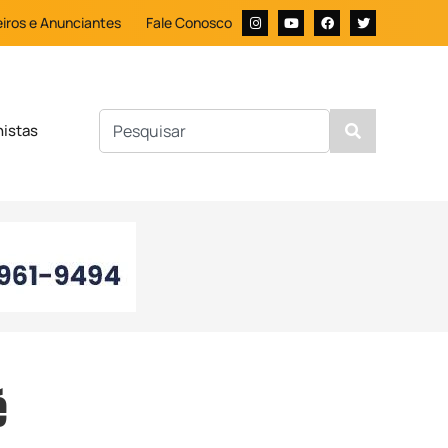
iros e Anunciantes
Fale Conosco
nistas
é