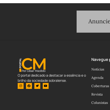
Navegue p
Notícias
O portal dedicado a destacar a essência e o
Agenda
brilho da sociedade sobralense.
Coberturas
Revista
Colunistas