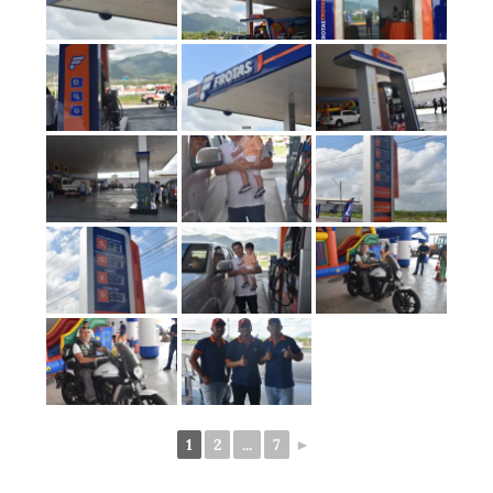
1
2
...
7
►