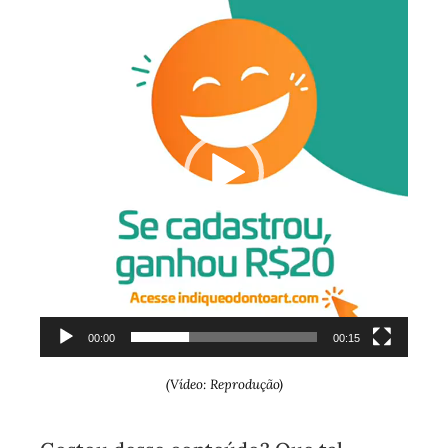
de
vídeo
00:00
00:15
(Vídeo: Reprodução)