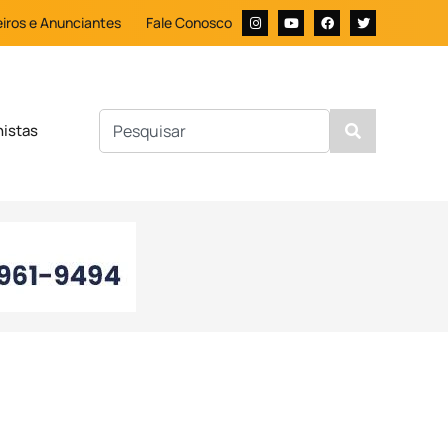
iros e Anunciantes
Fale Conosco
nistas