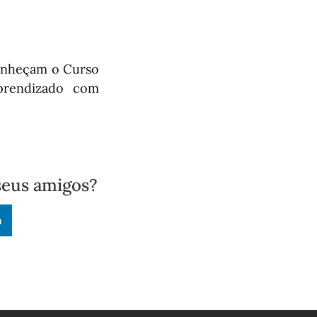
nheçam o Curso
prendizado com
seus amigos?
n