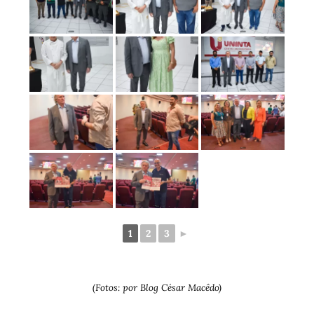
1
2
3
►
(Fotos: por Blog César Macêdo)