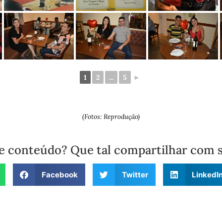
1
2
...
5
►
(Fotos: Reprodução)
e conteúdo? Que tal compartilhar com 
Facebook
Twitter
LinkedI