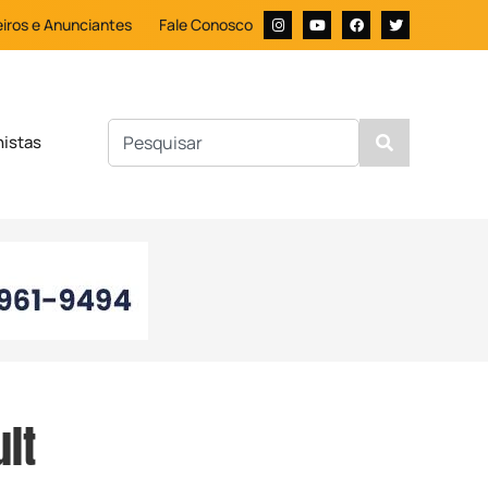
iros e Anunciantes
Fale Conosco
nistas
lt