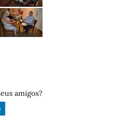
seus amigos?
n