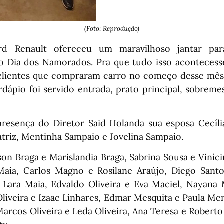
(Foto: Reprodução)
d Renault ofereceu um maravilhoso jantar par
Dia dos Namorados. Pra que tudo isso acontecesse
 clientes que compraram carro no começo desse mê
rdápio foi servido entrada, prato principal, sobreme
esença do Diretor Said Holanda sua esposa Cecíli
triz, Mentinha Sampaio e Jovelina Sampaio.
son Braga e Marislandia Braga, Sabrina Sousa e Viníciu
Maia, Carlos Magno e Rosilane Araújo, Diego Santos
e Lara Maia, Edvaldo Oliveira e Eva Maciel, Nayan
iveira e Izaac Linhares, Edmar Mesquita e Paula Men
Marcos Oliveira e Leda Oliveira, Ana Teresa e Roberto