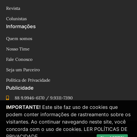
Revista
Colunistas
Informações
Quem somos
Nosso Time
Fale Conosco
Seja um Parceiro
Política de Privacidade
Publicidade
88 9.9946-6170 / 9.9311-7390
IMPORTANTE!
Este site faz uso de cookies que
cesinhamacedo@yahoo.com.br
podem conter informações de rastreamento sobre os
visitantes. Ao continuar navegando neste site, você
concorda com o uso de cookies.
LER POLÍTICAS DE
© Blog César Macêdo 2015 – 2025 Todos os direitos
PRIVACIDADE.