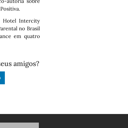
o-autoria sobre
ositiva.
Hotel Intercity
arental no Brasil
cance em quatro
seus amigos?
n