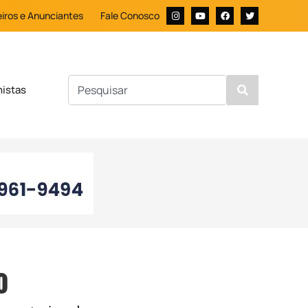
iros e Anunciantes
Fale Conosco
nistas
o