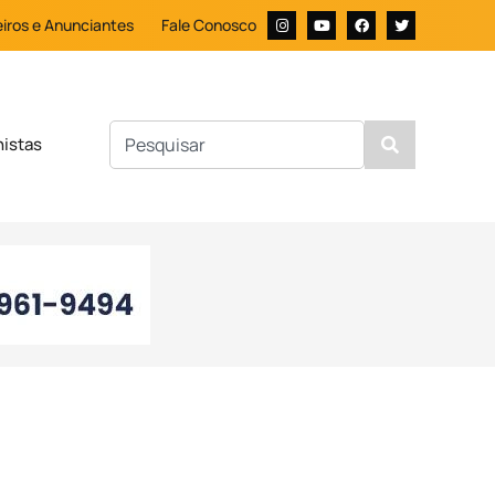
iros e Anunciantes
Fale Conosco
nistas