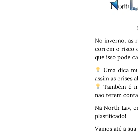
No inverno, as 
correm o risco 
que isso pode c
Uma dica muit
assim as crises a
Também é mui
não terem conta
Na North Lav, e
plastificado!
Vamos até a sua 