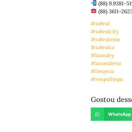
(88) 9.9381-5
(88) 3611-262
#sobral
#sobralcity
#sobralense
#sobralce
#laundry
#lavanderia
#limpeza
#roupalimpa
Gostou dess
WhatsApp