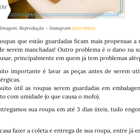
(Imagem: Reprodução – Instagram
@northlav)
roupas que estão guardadas ficam mais propensas a
de serem manchadas! Outro problema é o dano na sa
ausar, principalmente em quem já tem problemas alér
o importante é lavar as peças antes de serem util
lérgicas.
to útil as roupas serem guardadas em embalagens 
to com umidade (o que causa o mofo).
ntregamos sua roupa em até 3 dias úteis, tudo eng
casa fazer a coleta e entrega de sua roupa, entre já 