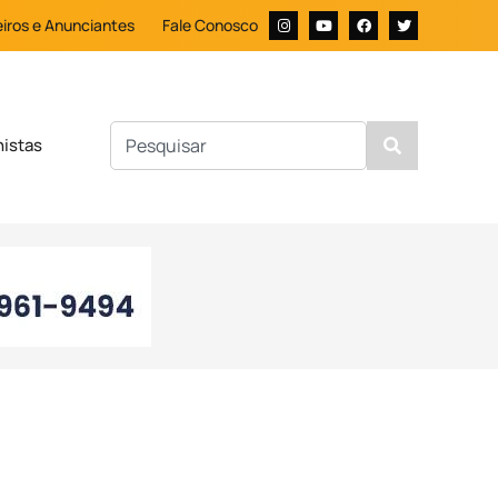
iros e Anunciantes
Fale Conosco
nistas