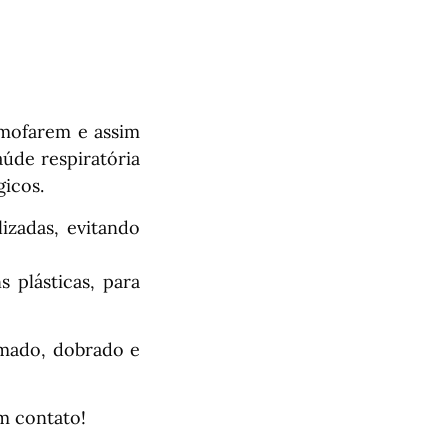
 mofarem e assim
úde respiratória
gicos.
izadas, evitando
plásticas, para
omado, dobrado e
em contato!