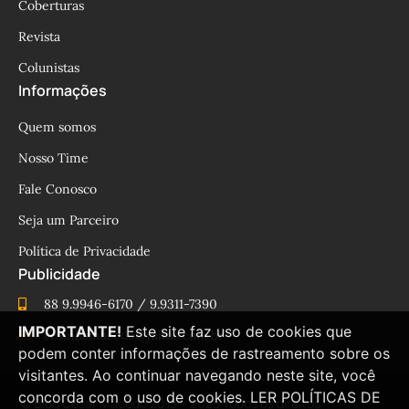
Coberturas
Revista
Colunistas
Informações
Quem somos
Nosso Time
Fale Conosco
Seja um Parceiro
Política de Privacidade
Publicidade
88 9.9946-6170 / 9.9311-7390
IMPORTANTE!
Este site faz uso de cookies que
cesinhamacedo@yahoo.com.br
podem conter informações de rastreamento sobre os
visitantes. Ao continuar navegando neste site, você
concorda com o uso de cookies.
LER POLÍTICAS DE
© Blog César Macêdo 2015 – 2025 Todos os direitos