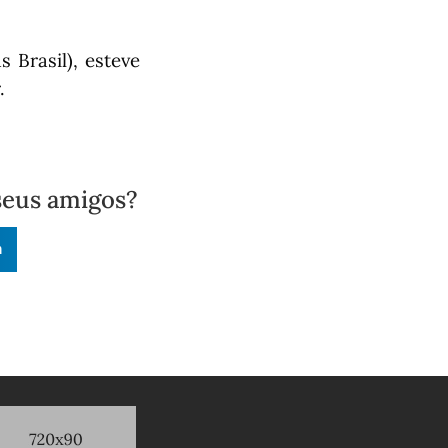
 Brasil), esteve
.
seus amigos?
n