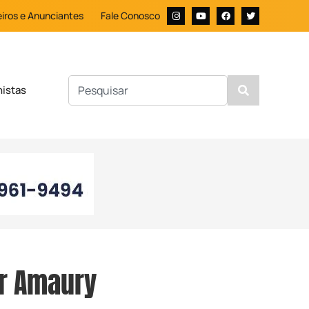
iros e Anunciantes
Fale Conosco
nistas
r Amaury