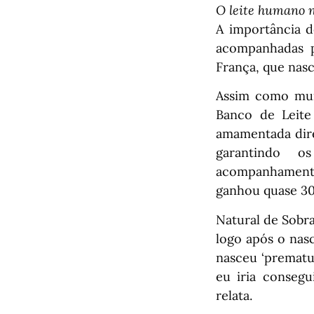
O leite humano 
A importância d
acompanhadas p
França, que nas
Assim como mui
Banco de Leite
amamentada dire
garantindo o
acompanhamento 
ganhou quase 30
Natural de Sobra
logo após o nasc
nasceu ‘prematur
eu iria conseg
relata.