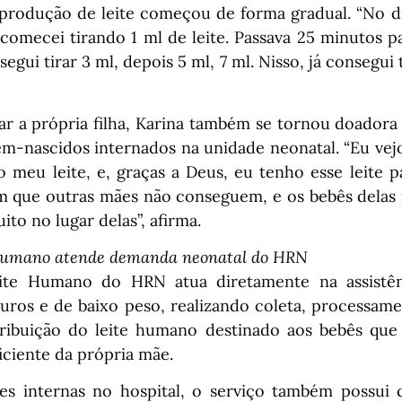
 produção de leite começou de forma gradual. “No 
 comecei tirando 1 ml de leite. Passava 25 minutos pa
segui tirar 3 ml, depois 5 ml, 7 ml. Nisso, já consegui
ar a própria filha, Karina também se tornou doadora
ém-nascidos internados na unidade neonatal. “Eu vejo
 meu leite, e, graças a Deus, eu tenho esse leite pa
 que outras mães não conseguem, e os bebês delas 
to no lugar delas”, afirma.
Humano atende demanda neonatal do HRN
te Humano do HRN atua diretamente na assistê
uros e de baixo peso, realizando coleta, processame
tribuição do leite humano destinado aos bebês qu
ficiente da própria mãe.
s internas no hospital, o serviço também possui c