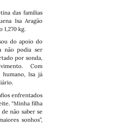
ina das famílias
uena Isa Aragão
 1,270 kg.
sou do apoio do
a não podia ser
rtado por sonda,
lvimento. Com
 humano, Isa já
ário.
afios enfrentados
ite. “Minha filha
a de não saber se
aiores sonhos”,