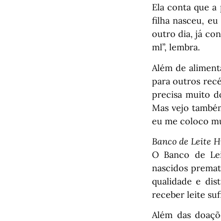
Ela conta que a
filha nasceu, eu
outro dia, já con
ml”, lembra.
Além de aliment
para outros rec
precisa muito do
Mas vejo também
eu me coloco mui
Banco de Leite 
O Banco de Lei
nascidos premat
qualidade e dis
receber leite su
Além das doaçõe