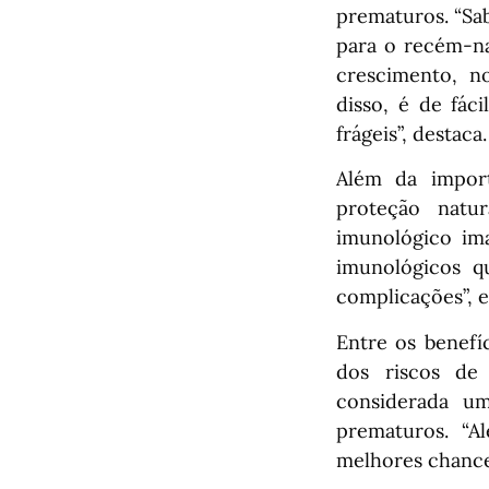
prematuros. “Sa
para o recém-na
crescimento, n
disso, é de fác
frágeis”, destaca.
Além da impor
proteção natu
imunológico ima
imunológicos q
complicações”, e
Entre os benefí
dos riscos de i
considerada um
prematuros. “A
melhores chance