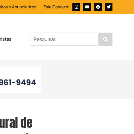
iros e Anunciantes
Fale Conosco
nistas
ural de