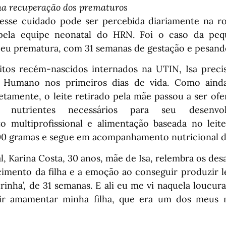
na recuperação dos prematuros
esse cuidado pode ser percebida diariamente na rot
ela equipe neonatal do HRN. Foi o caso da peq
ceu prematura, com 31 semanas de gestação e pesando
tos recém-nascidos internados na UTIN, Isa preci
 Humano nos primeiros dias de vida. Como aind
tamente, o leite retirado pela mãe passou a ser ofe
s nutrientes necessários para seu desenvo
multiprofissional e alimentação baseada no leite
0 gramas e segue em acompanhamento nutricional di
l, Karina Costa, 30 anos, mãe de Isa, relembra os des
imento da filha e a emoção ao conseguir produzir le
inha’, de 31 semanas. E ali eu me vi naquela loucur
uir amamentar minha filha, que era um dos meus m