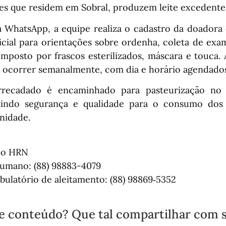
ães que residem em Sobral, produzem leite excedente
a WhatsApp, a equipe realiza o cadastro da doadora e
nicial para orientações sobre ordenha, coleta de ex
omposto por frascos esterilizados, máscara e touca. A
a ocorrer semanalmente, com dia e horário agendado
rrecadado é encaminhado para pasteurização no
indo segurança e qualidade para o consumo dos
nidade.
do HRN
humano: (88) 98883-4079
ulatório de aleitamento: (88) 98869‑5352
e conteúdo? Que tal compartilhar com 