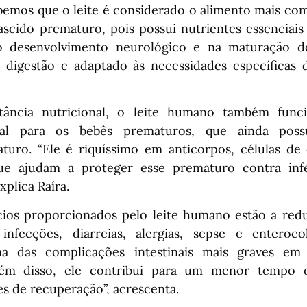
bemos que o leite é considerado o alimento mais co
scido prematuro, pois possui nutrientes essenciais
o desenvolvimento neurológico e na maturação d
il digestão e adaptado às necessidades específicas 
tância nutricional, o leite humano também fun
ral para os bebês prematuros, que ainda pos
turo. “Ele é riquíssimo em anticorpos, células de 
ue ajudam a proteger esse prematuro contra inf
xplica Raíra.
cios proporcionados pelo leite humano estão a reduç
nfecções, diarreias, alergias, sepse e enterocol
a das complicações intestinais mais graves em
lém disso, ele contribui para um menor tempo 
s de recuperação”, acrescenta.