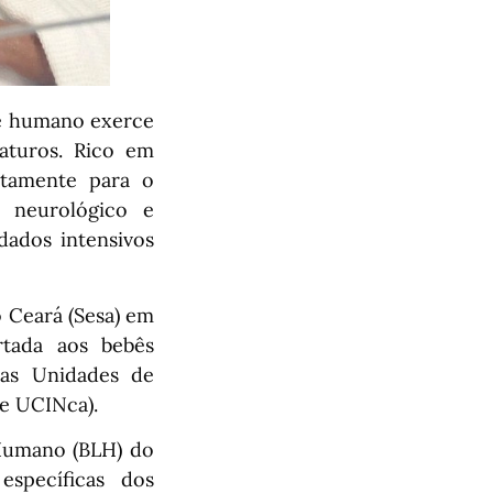
te humano exerce
aturos. Rico em
retamente para o
o neurológico e
dados intensivos
 Ceará (Sesa) em
rtada aos bebês
nas Unidades de
e UCINca).
Humano (BLH) do
específicas dos