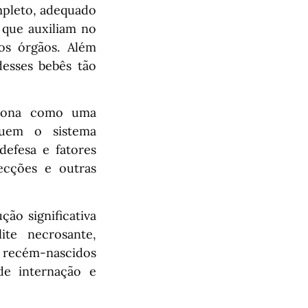
mpleto, adequado
 que auxiliam no
os órgãos. Além
desses bebês tão
ciona como uma
suem o sistema
defesa e fatores
ecções e outras
ão significativa
ite necrosante,
 recém-nascidos
de internação e