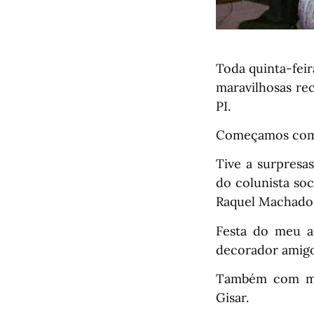
Toda quinta-feir
maravilhosas re
PI.
Começamos com o
Tive a surpresa
do colunista so
Raquel Machado
Festa do meu a
decorador amigo
Também com me
Gisar.