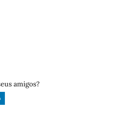
seus amigos?
n