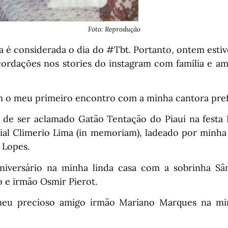
Foto: Reprodução
a é considerada o dia do #Tbt. Portanto, ontem esti
cordações nos stories do instagram com família e am
 meu primeiro encontro com a minha cantora prefe
s de ser aclamado Gatão Tentação do Piauí na festa
cial Climerio Lima (in memoriam), ladeado por minh
 Lopes.
niversário na minha linda casa com a sobrinha S
 e irmão Osmir Pierot.
u precioso amigo irmão Mariano Marques na min