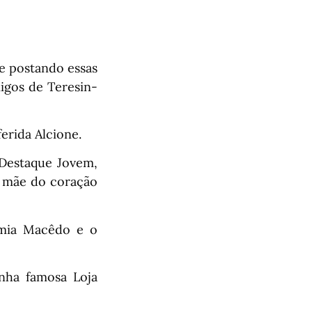
ve postando essas
igos de Teresin-
rida Alcione.
 Destaque Jovem,
a mãe do coração
âmia Macêdo e o
ha famosa Loja