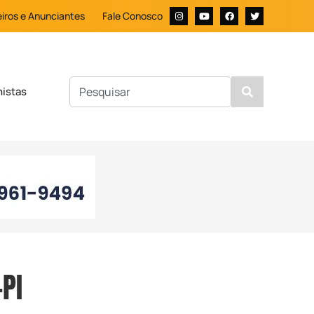
iros e Anunciantes
Fale Conosco
nistas
PI