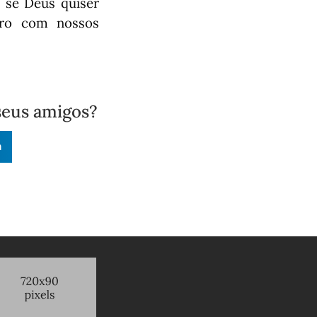
 se Deus quiser
aro com nossos
seus amigos?
n