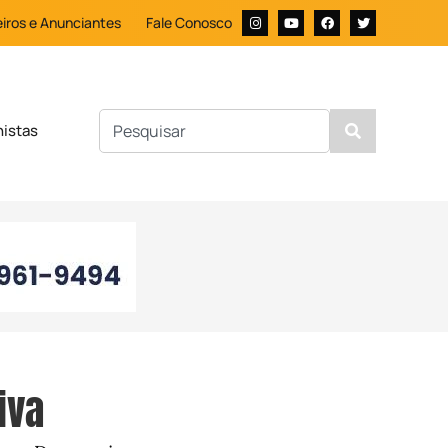
iros e Anunciantes
Fale Conosco
nistas
iva