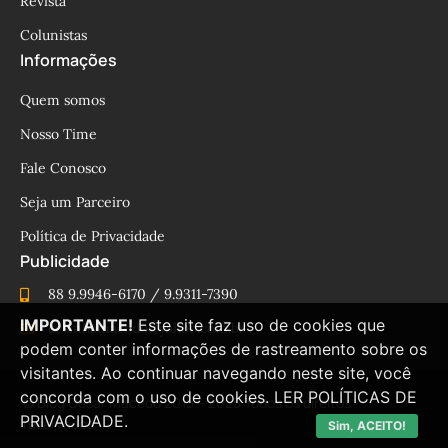
Revista
Colunistas
Informações
Quem somos
Nosso Time
Fale Conosco
Seja um Parceiro
Política de Privacidade
Publicidade
88 9.9946-6170 / 9.9311-7390
IMPORTANTE!
Este site faz uso de cookies que
cesinhamacedo@yahoo.com.br
podem conter informações de rastreamento sobre os
visitantes. Ao continuar navegando neste site, você
concorda com o uso de cookies.
LER POLÍTICAS DE
© Blog César Macêdo 2015 – 2025 Todos os direitos
PRIVACIDADE.
reservados.
Sim, ACEITO!