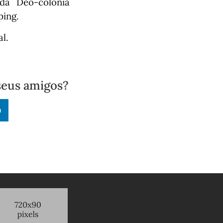
da Deo-colônia
ping.
l.
seus amigos?
n