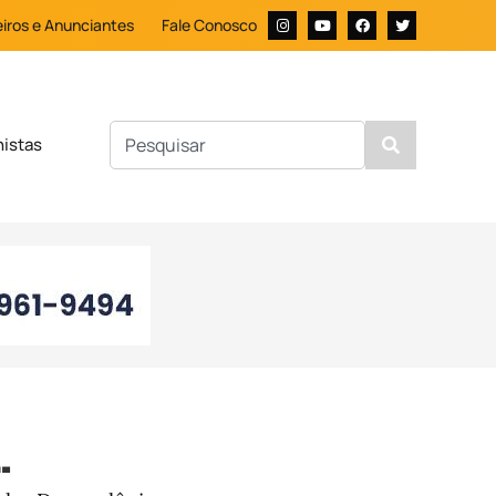
iros e Anunciantes
Fale Conosco
nistas
.