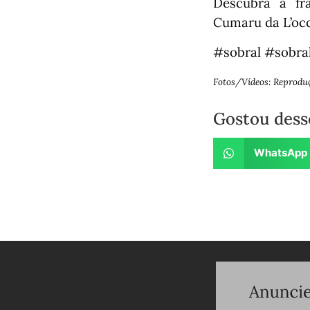
Descubra a fr
Cumaru da L’occi
#sobral #sobral
Fotos/Vídeos: Reprodu
Gostou dess
WhatsApp