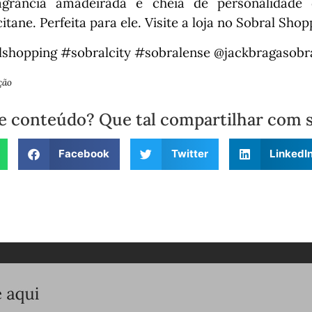
agrância amadeirada e cheia de personalidade 
tane. Perfeita para ele. Visite a loja no Sobral Shop
shopping #sobralcity #sobralense @jackbragasobra
ção
e conteúdo? Que tal compartilhar com 
Facebook
Twitter
LinkedI