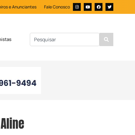
iros e Anunciantes
Fale Conosco
nistas
 Aline