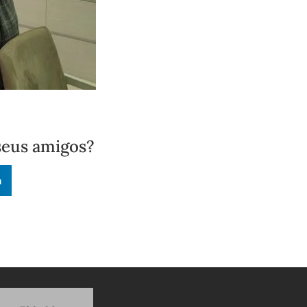
seus amigos?
n