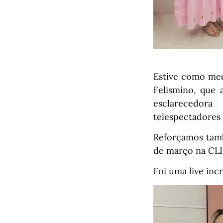
Estive como med
Felismino, que 
esclarecedor
telespectadores
Reforçamos tamb
de março na CLIZA
Foi uma live inc