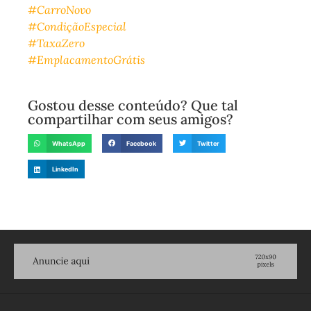
#CarroNovo
#CondiçãoEspecial
#TaxaZero
#EmplacamentoGrátis
Gostou desse conteúdo? Que tal
compartilhar com seus amigos?
WhatsApp
Facebook
Twitter
LinkedIn