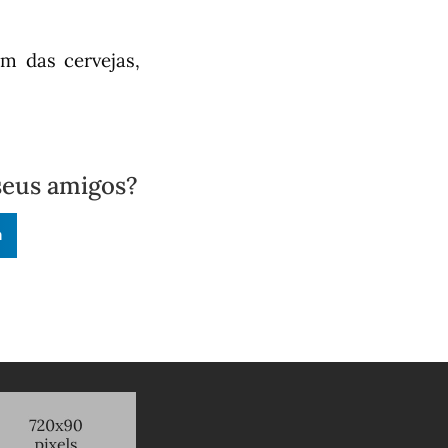
m das cervejas,
seus amigos?
n