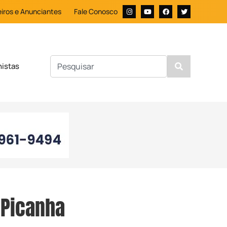
iros e Anunciantes
Fale Conosco
nistas
 Picanha