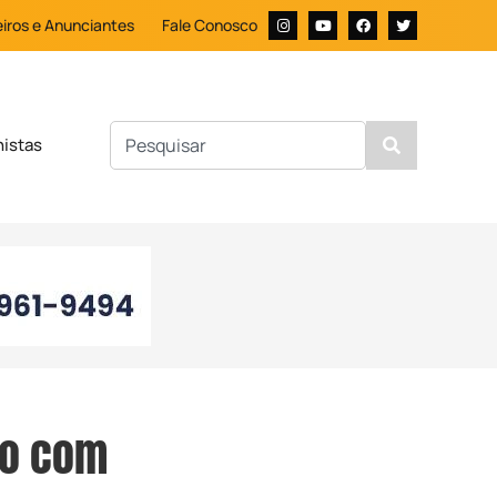
iros e Anunciantes
Fale Conosco
nistas
io com