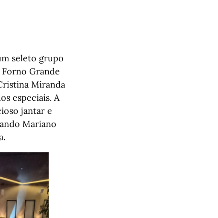
um seleto grupo
e Forno Grande
Cristina Miranda
os especiais. A
ioso jantar e
uando Mariano
a.