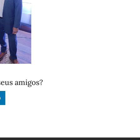
seus amigos?
n