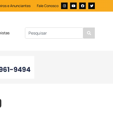
iros e Anunciantes
Fale Conosco
nistas
O