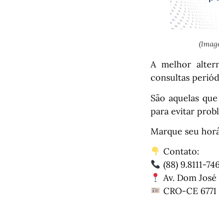
(Imag
A melhor alter
consultas periód
São aquelas que
para evitar pro
Marque seu horá
Contato:
(88) 9.8111-74
Av. Dom José 
CRO-CE 6771