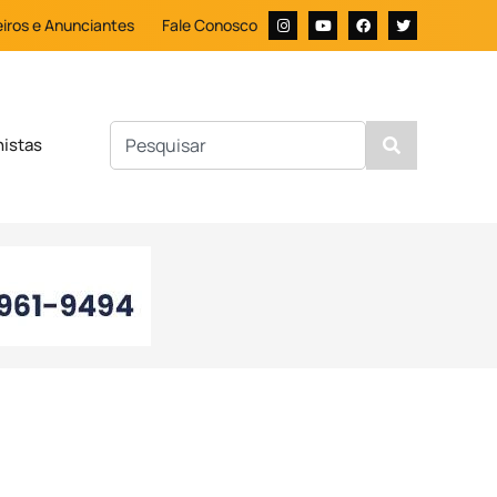
iros e Anunciantes
Fale Conosco
nistas