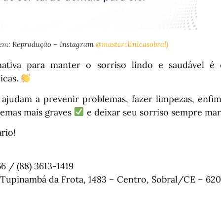
em: Reprodução – Instagram
@masterclinicasobral)
nativa para manter o sorriso lindo e saudável é
icas.
 ajudam a prevenir problemas, fazer limpezas, enfi
blemas mais graves
e deixar seu sorriso sempre mar
rio!
66 / (88) 3613-1419
Tupinambá da Frota, 1483 – Centro, Sobral/CE – 62