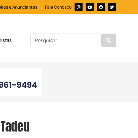
iros e Anunciantes
Fale Conosco
nistas
 Tadeu