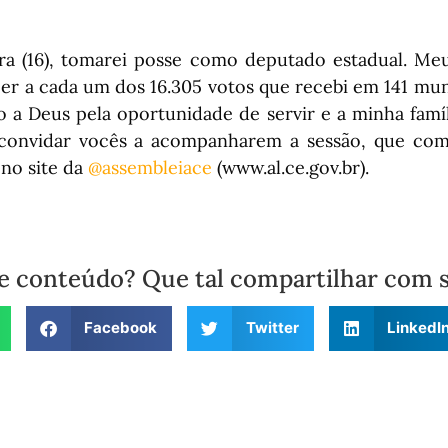
ira (16), tomarei posse como deputado estadual. Me
cer a cada um dos 16.305 votos que recebi em 141 mun
o a Deus pela oportunidade de servir e a minha famíl
convidar vocês a acompanharem a sessão, que com
 no site da
@assembleiace
(www.al.ce.gov.br).
e conteúdo? Que tal compartilhar com 
Facebook
Twitter
LinkedI