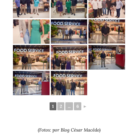
1
2
...
6
►
(Fotos: por Blog César Macêdo)