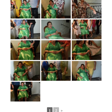
1
2
►