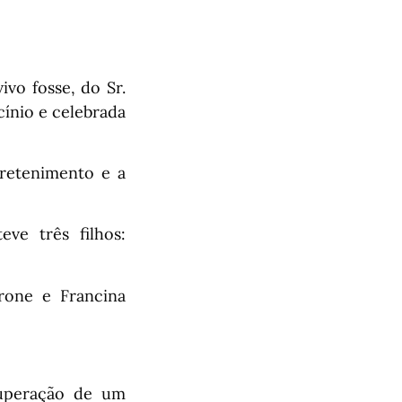
vo fosse, do Sr.
cínio e celebrada
retenimento e a
ve três filhos:
orone e Francina
cuperação de um