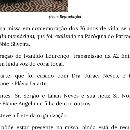
(Foto: Reprodução)
 na missa em comemoração dos 76 anos de vida, se vi
e
(In memórian), que foi realizado
na Paróquia do Patro
bio Silveira.
ação de Ivanildo Lourenço, transmissão da A2 Ent
m linda voz do coral local.
arte, que foi casado com Dra. Juraci Neves, e te
ane e Flávia Duarte.
ntes: Sr. Sergio e Lilian Neves e sua neta; Sr. N
 Elaine Angelim e filha dentre outros.
steve a frete da organização.
o pôde estar presente na missa, ainda está de re