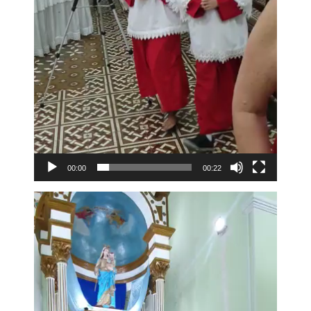
00:00
00:22
Tocador
de
vídeo