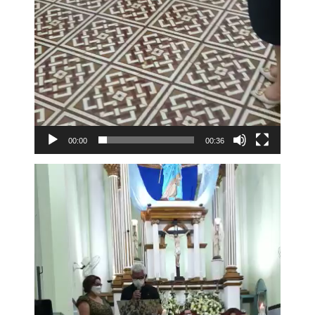
00:00
00:36
Tocador
de
vídeo