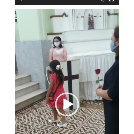
Tocador
de
vídeo