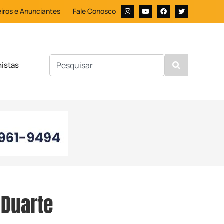
iros e Anunciantes
Fale Conosco
nistas
 Duarte