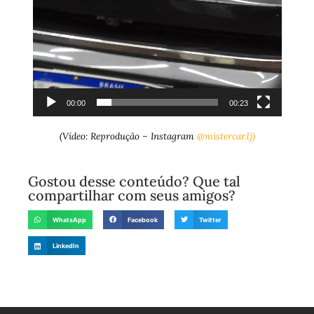
00:00
00:23
(Vídeo: Reprodução – Instagram
@mistercar.lj)
Gostou desse conteúdo? Que tal
compartilhar com seus amigos?
WhatsApp
Facebook
Twitter
LinkedIn