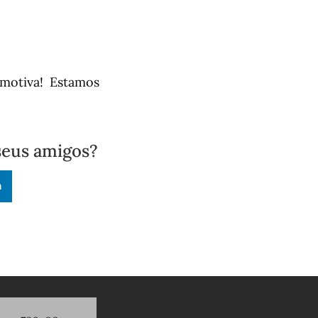
motiva! Estamos
seus amigos?
n