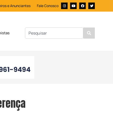
iros e Anunciantes
Fale Conosco
nistas
ferença