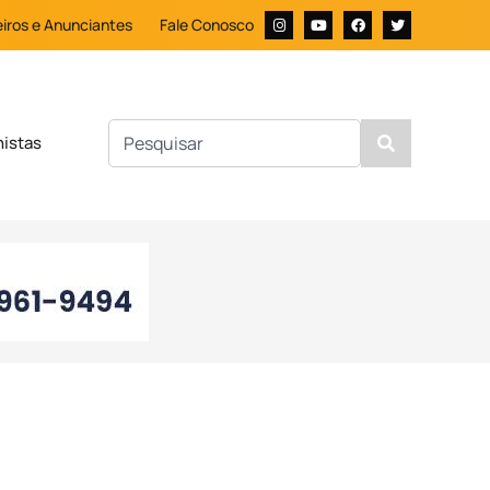
iros e Anunciantes
Fale Conosco
nistas