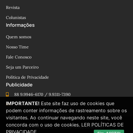
Revista
Colunistas
Informações
Quem somos
Nosso Time
Fale Conosco
Seja um Parceiro
Política de Privacidade
Publicidade
88 9.9946-6170 / 9.9311-7390
IMPORTANTE!
Este site faz uso de cookies que
cesinhamacedo@yahoo.com.br
podem conter informações de rastreamento sobre os
visitantes. Ao continuar navegando neste site, você
concorda com o uso de cookies.
LER POLÍTICAS DE
© Blog César Macêdo 2015 – 2025 Todos os direitos
PRIVACIDADE.
reservados.