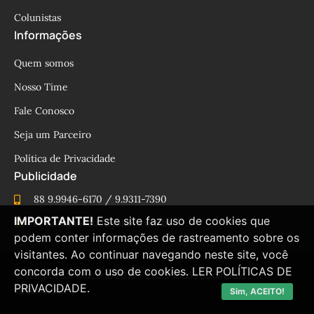
Colunistas
Informações
Quem somos
Nosso Time
Fale Conosco
Seja um Parceiro
Política de Privacidade
Publicidade
88 9.9946-6170 / 9.9311-7390
IMPORTANTE!
Este site faz uso de cookies que
cesinhamacedo@yahoo.com.br
podem conter informações de rastreamento sobre os
visitantes. Ao continuar navegando neste site, você
concorda com o uso de cookies.
LER POLÍTICAS DE
© Blog César Macêdo 2015 – 2025 Todos os direitos
PRIVACIDADE.
reservados.
Sim, ACEITO!