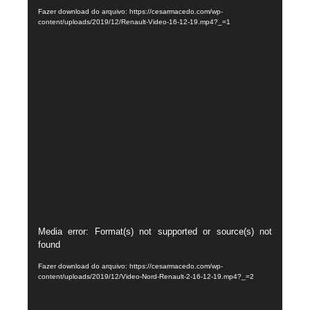
vídeo
Fazer download do arquivo: https://cesarmacedo.com/wp-
content/uploads/2019/12/Renault-Video-16-12-19.mp4?_=1
Tocador
Media error: Format(s) not supported or source(s) not
found
de
vídeo
Fazer download do arquivo: https://cesarmacedo.com/wp-
content/uploads/2019/12/Video-Nord-Renault-2-16-12-19.mp4?_=2