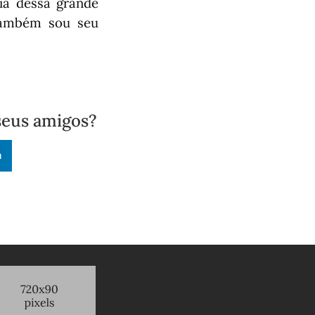
ia dessa grande
 também sou seu
seus amigos?
n