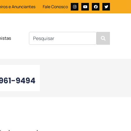
iros e Anunciantes
Fale Conosco
nistas