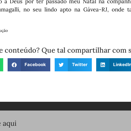
o a Deus por ter passado meu Natal na companh
magalli, no seu lindo apto na Gávea-RJ, onde
ução
e conteúdo? Que tal compartilhar com 
Facebook
Twitter
LinkedI